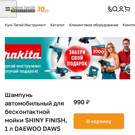
Кум-Тигей Инструмент
Каталог
Клининговое оборудование
Компл
Для клиентов всех банков
Разбейте
оплату
на части
без переплат
График платежей
Шампунь
990 ₽
автомобильный для
бесконтактной
Сегодня
25
%
мойки SHINY FINISH,
В корзину
1 л DAEWOO DAWS