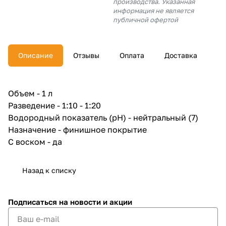
производства. Указанная
об оплате Плайтом
информация не является
публичной офертой
Описание
Отзывы
Оплата
Доставка
Остались вопросы?
25
8 800 302-02-51
plait.ru
раз в 2
Объем - 1 л
недели
Разведение - 1:10 - 1:20
Водородный показатель (pH) - нейтральный (7)
Назначение - финишное покрытие
С воском - да
Назад к списку
Подписаться
на новости и акции