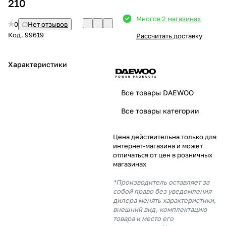
210
Добавляйте товары
Много
в 2 магазинах
0
Нет отзывов
в корзину
Код.
99619
Рассчитать доставку
Оплачивайте сегодня только
Характеристики
25
% картой любого банка
Все товары DAEWOO
Получайте товар
Все товары категории
выбранный способом
Цена действительна только для
интернет-магазина и может
Оставшиеся
75
% будут
отличаться от цен в розничных
списываться
с вашей карты
магазинах
по
25
%
каждые 2 недели
*Производитель оставляет за
собой право без уведомления
дилера менять характеристики,
внешний вид, комплектацию
товара и место его
Подробнее