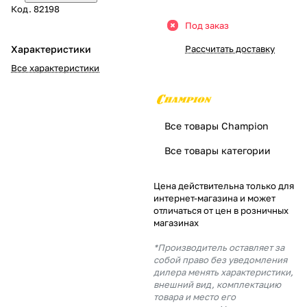
Код.
82198
Добавляйте товары
Под заказ
в корзину
Характеристики
Рассчитать доставку
Все характеристики
Оплачивайте сегодня только
25
% картой любого банка
Все товары Champion
Получайте товар
Все товары категории
выбранный способом
Цена действительна только для
интернет-магазина и может
Оставшиеся
75
% будут
отличаться от цен в розничных
списываться
с вашей карты
магазинах
по
25
%
каждые 2 недели
*Производитель оставляет за
собой право без уведомления
дилера менять характеристики,
внешний вид, комплектацию
товара и место его
Подробнее