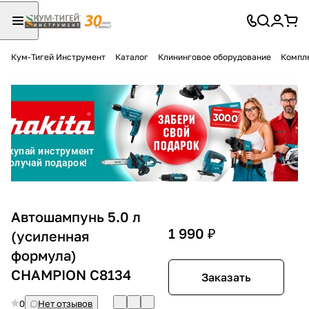
Кум-Тигей Инструмент
Каталог
Клининговое оборудование
Компл
Для клиентов всех банков
Разбейте
оплату
на части
без переплат
График платежей
Автошампунь 5.0 л
1 990 ₽
(усиленная
формула)
Сегодня
25
%
CHAMPION C8134
Заказать
0
Нет отзывов