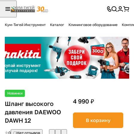
Кум-Тигей Инструмент
Каталог
Клининговое оборудование
Компл
Для клиентов всех банков
Разбейте
оплату
на части
без переплат
График платежей
Новинки
4 990 ₽
Шланг высокого
давления DAEWOO
Сегодня
25
%
DAWH 12
В корзину
0
Нет отзывов