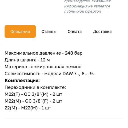
производства. Указанная
об оплате Плайтом
информация не является
публичной офертой
Описание
Отзывы
Оплата
Доставка
Остались вопросы?
25
8 800 302-02-51
plait.ru
раз в 2
Максимальное давление - 248 бар
недели
Длина шланга - 12 м
Материал - армированная резина
Совместимость - модели DAW 7.., 8.., 9..
Комплектация:
Переходники в комплекте:
М22(F) - QC 3/8"(M) - 2 шт
M22(M) - QC 3/8"(F) - 2 шт
22(M) - M22(M) - 1 шт