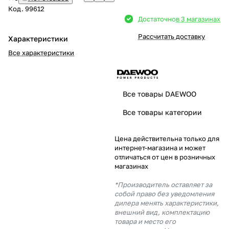
Код.
99612
Добавляйте товары
Достаточно
в 3 магазинах
в корзину
Рассчитать доставку
Характеристики
Все характеристики
Оплачивайте сегодня только
25
% картой любого банка
Все товары DAEWOO
Получайте товар
Все товары категории
выбранный способом
Цена действительна только для
интернет-магазина и может
Оставшиеся
75
% будут
отличаться от цен в розничных
списываться
с вашей карты
магазинах
по
25
%
каждые 2 недели
*Производитель оставляет за
собой право без уведомления
дилера менять характеристики,
внешний вид, комплектацию
товара и место его
Подробнее