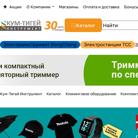
Акции
О Компании
Магазины
Оплата и доставка
Бонус
Каталог
Электроинструмент DongCheng
Электростанции TCC
З
Кум-Тигей Инструмент
Каталог
Клининговое оборудование
Комплект
н