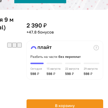
я 9 м
2 390 ₽
al)
+47.8 бонусов
Разбить на части
без переплат
Сегодня
15 августа
22 августа
29 августа
598
₽
598
₽
598
₽
598
₽
В корзину