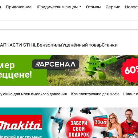
ы
Приложение
Юридическим лицам
Отзывы
Сервис
Новос
АПЧАСТИ STIHL
Бензопилы
Уценённый товар
Станки
Для клиентов всех банков
ующие для моек высокого давления
Комплектующие для моек
Шланг в
Разбейте
оплату
а части
без переплат
График платежей