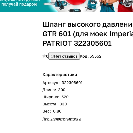
Сегодня
25
%
Шланг высокого давлени
GTR 601 (для моек Imperi
PATRIOT 322305601
0
Нет отзывов
Код.
55552
Добавляйте товары
в корзину
Характеристики
Оплачивайте сегодня только
Артикул
:
322305601
25
% картой любого банка
Длина
:
300
Ширина
:
520
Высота
:
330
Получайте товар
выбранный способом
Вес
:
0.86
Все характеристики
Оставшиеся
75
% будут
списываться