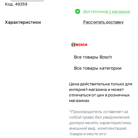
Код.
49359
Добавляйте товары
Достаточно
в 1 магазине
в корзину
Характеристики
Рассчитать доставку
Оплачивайте сегодня только
25
% картой любого банка
Все товары Bosch
Получайте товар
Все товары категории
выбранный способом
Цена действительна только для
интернет-магазина и может
Оставшиеся
75
% будут
отличаться от цен в розничных
списываться
с вашей карты
магазинах
по
25
%
каждые 2 недели
*Производитель оставляет за
собой право без уведомления
дилера менять характеристики,
внешний вид, комплектацию
товара и место его
Подробнее