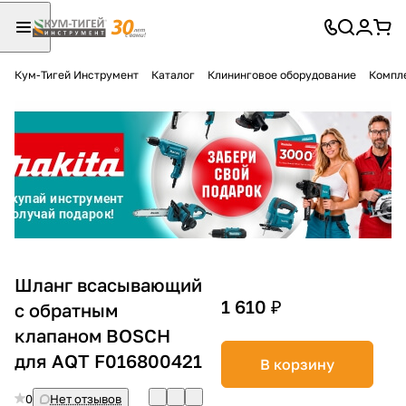
Кум-Тигей Инструмент
Каталог
Клининговое оборудование
Компл
Для клиентов всех банков
Разбейте
оплату
на части
без переплат
График платежей
Шланг всасывающий
1 610 ₽
с обратным
клапаном BOSCH
Сегодня
25
%
для AQT F016800421
В корзину
0
Нет отзывов