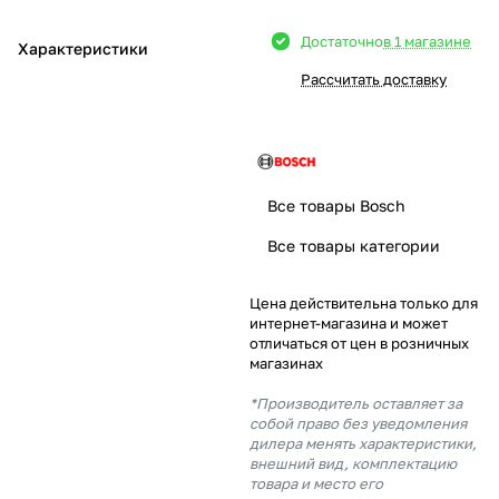
Добавляйте товары
Достаточно
в 1 магазине
Характеристики
в корзину
Рассчитать доставку
Оплачивайте сегодня только
25
% картой любого банка
Все товары Bosch
Получайте товар
Все товары категории
выбранный способом
Цена действительна только для
интернет-магазина и может
Оставшиеся
75
% будут
отличаться от цен в розничных
списываться
с вашей карты
магазинах
по
25
%
каждые 2 недели
*Производитель оставляет за
собой право без уведомления
дилера менять характеристики,
внешний вид, комплектацию
товара и место его
Подробнее