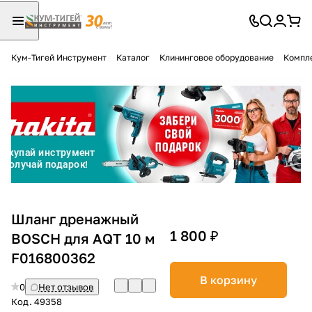
Кум-Тигей Инструмент
Каталог
Клининговое оборудование
Компл
Для клиентов всех банков
Разбейте
оплату
на части
без переплат
График платежей
Шланг дренажный
1 800 ₽
BOSCH для AQT 10 м
F016800362
Сегодня
25
%
В корзину
0
Нет отзывов
Код.
49358