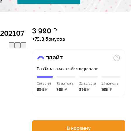
3 990 ₽
5202107
+79.8 бонусов
Разбить на части
без переплат
Сегодня
15 августа
22 августа
29 августа
998
₽
998
₽
998
₽
998
₽
В корзину