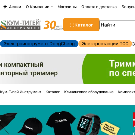
Акции
О Компании
Магазины
Оплата и доставка
Бонус
Каталог
Электроинструмент DongCheng
Электростанции TCC
З
Кум-Тигей Инструмент
Каталог
Клининговое оборудование
Комплект
н