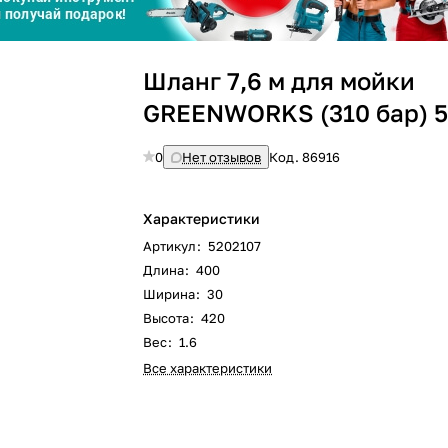
Сегодня
Шланг 7,6 м для мойки
25
%
GREENWORKS (310 бар) 
0
Нет отзывов
Код.
86916
Добавляйте товары
в корзину
Характеристики
Артикул
:
5202107
Длина
:
400
Оплачивайте сегодня только
Ширина
:
30
25
% картой любого банка
Высота
:
420
Вес
:
1.6
Все характеристики
Получайте товар
выбранный способом
Оставшиеся
75
% будут
списываться