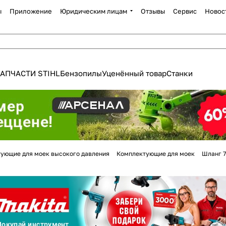
ы
Приложение
Юридическим лицам
Отзывы
Сервис
Новос
АПЧАСТИ STIHL
Бензопилы
Уценённый товар
Станки
Для клиентов всех банков
ующие для моек высокого давления
Комплектующие для моек
Шланг 7
Разбейте
оплату
а части
без переплат
График платежей