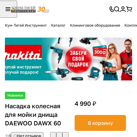
Кум-Тигей Инструмент
Каталог
Клининговое оборудование
Компл
Для клиентов всех банков
Разбейте
оплату
на части
без переплат
График платежей
Новинки
4 990 ₽
Насадка колесная
для мойки днища
Сегодня
25
%
DAEWOO DAWX 60
В корзину
0
Нет отзывов