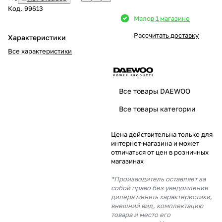
Код.
99613
Добавляйте товары
Мало
в 1 магазине
в корзину
Рассчитать доставку
Характеристики
Все характеристики
Оплачивайте сегодня только
25
% картой любого банка
Все товары DAEWOO
Получайте товар
Все товары категории
выбранный способом
Цена действительна только для
интернет-магазина и может
Оставшиеся
75
% будут
отличаться от цен в розничных
списываться
с вашей карты
магазинах
по
25
%
каждые 2 недели
*Производитель оставляет за
собой право без уведомления
дилера менять характеристики,
внешний вид, комплектацию
товара и место его
Подробнее