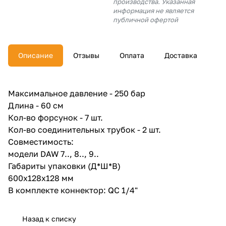
производства. Указанная
об оплате Плайтом
информация не является
публичной офертой
Описание
Отзывы
Оплата
Доставка
Остались вопросы?
25
8 800 302-02-51
plait.ru
раз в 2
Максимальное давление - 250 бар
недели
Длина - 60 см
Кол-во форсунок - 7 шт.
Кол-во соединительных трубок - 2 шт.
Совместимость:
модели DAW 7.., 8.., 9..
Габариты упаковки (Д*Ш*В)
600х128х128 мм
В комплекте коннектор: QC 1/4"
Назад к списку