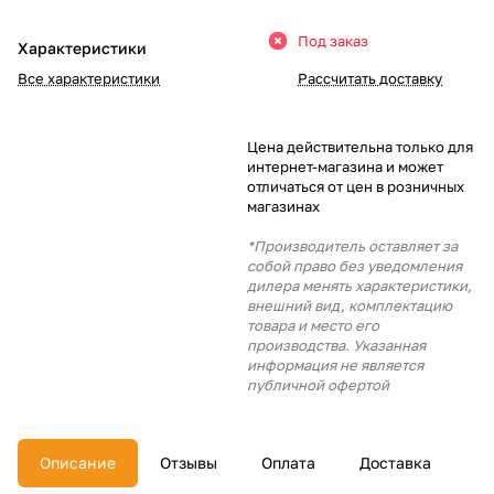
Добавляйте товары
Под заказ
Характеристики
в корзину
Все характеристики
Рассчитать доставку
Оплачивайте сегодня только
Цена действительна только для
25
% картой любого банка
интернет-магазина и может
отличаться от цен в розничных
магазинах
Получайте товар
*Производитель оставляет за
выбранный способом
собой право без уведомления
дилера менять характеристики,
внешний вид, комплектацию
товара и место его
Оставшиеся
75
% будут
производства. Указанная
списываться
с вашей карты
информация не является
по
25
%
каждые 2 недели
публичной офертой
Описание
Отзывы
Оплата
Доставка
Подробнее