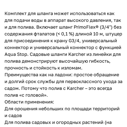
об оплате Плайтом
Комплект для шланга может использоваться как
для подачи воды в аппарат высокого давления, так
и для полива. Включает шланг PrimoFlex® (3/4") без
содержания фталатов (< 0,1 %) длиной 10 м, штуцер
Остались вопросы?
25
для присоединения к крану G3/4, универсальный
8 800 302-02-51
коннектор и универсальный коннектор с функцией
plait.ru
раз в 2
Aqua Stop. Садовые шланги Karcher из линейки для
недели
полива демонстрируют высочайшую гибкость,
прочность и стойкость к изломам.
Преимущества как на ладони: простое обращение
и долгий срок службы для первоклассного ухода за
садом. Потому что полив с Karcher – это всегда
полив «с головой».
Области применения:
Для орошения небольших по площади территорий
и садов
Для полива садовых и огородных растений (на