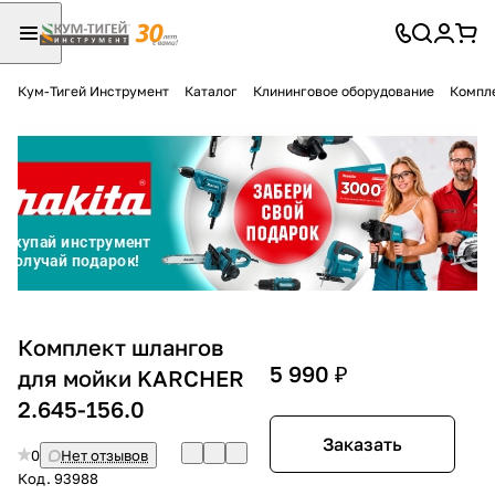
Кум-Тигей Инструмент
Каталог
Клининговое оборудование
Компл
Для клиентов всех банков
Разбейте
оплату
на части
без переплат
График платежей
Комплект шлангов
5 990 ₽
для мойки KARCHER
2.645-156.0
Сегодня
25
%
Заказать
0
Нет отзывов
Код.
93988