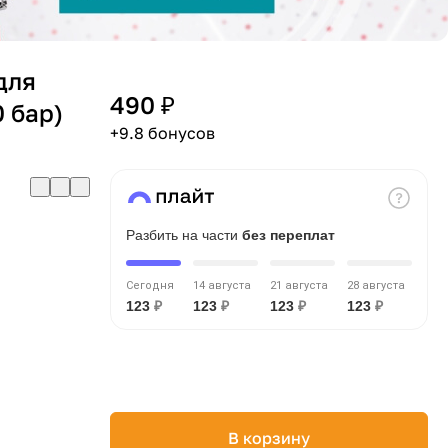
для
490 ₽
 бар)
+9.8 бонусов
Разбить на части
без переплат
Сегодня
14 августа
21 августа
28 августа
123
₽
123
₽
123
₽
123
₽
В корзину