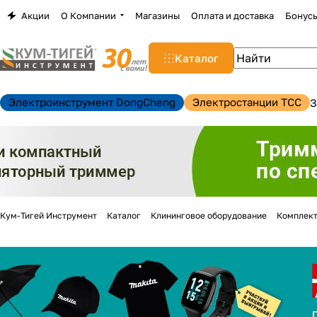
Акции
О Компании
Магазины
Оплата и доставка
Бонус
Каталог
Электроинструмент DongCheng
Электростанции TCC
З
Кум-Тигей Инструмент
Каталог
Клининговое оборудование
Комплект
н