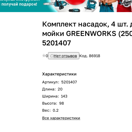
Сегодня
Комплект насадок, 4 шт. 
25
%
мойки GREENWORKS (250
5201407
0
Нет отзывов
Код.
86918
Добавляйте товары
в корзину
Характеристики
Оплачивайте сегодня только
Артикул
:
5201407
25
% картой любого банка
Длина
:
20
Ширина
:
143
Высота
:
98
Вес
:
0.2
Получайте товар
выбранный способом
Все характеристики