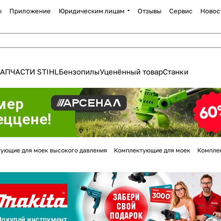
ы
Приложение
Юридическим лицам
Отзывы
Сервис
Новос
АПЧАСТИ STIHL
Бензопилы
Уценённый товар
Станки
Для клиентов всех банков
ующие для моек высокого давления
Комплектующие для моек
Комплек
Разбейте
оплату
а части
без переплат
График платежей