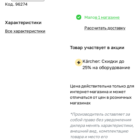
Код.
96274
Добавляйте товары
Мало
в 1 магазине
в корзину
Характеристики
Рассчитать доставку
Все характеристики
Оплачивайте сегодня только
25
% картой любого банка
Товар участвует в акции
Kärcher: Скидки до
Получайте товар
25% на оборудование
выбранный способом
Цена действительна только для
интернет-магазина и может
Оставшиеся
75
% будут
отличаться от цен в розничных
списываться
с вашей карты
магазинах
по
25
%
каждые 2 недели
*Производитель оставляет за
собой право без уведомления
дилера менять характеристики,
внешний вид, комплектацию
товара и место его
Подробнее