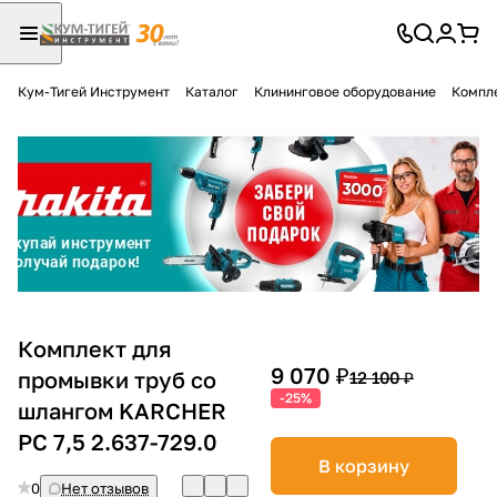
Кум-Тигей Инструмент
Каталог
Клининговое оборудование
Компл
Для клиентов всех банков
Разбейте
оплату
на части
без переплат
График платежей
Комплект для
9 070 ₽
промывки труб со
12 100 ₽
-25%
шлангом KARCHER
Сегодня
25
%
PC 7,5 2.637-729.0
В корзину
0
Нет отзывов