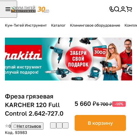
Кум-Тигей Инструмент
Каталог
Клининговое оборудование
Компл
Для клиентов всех банков
Разбейте
оплату
на части
без переплат
График платежей
Фреза грязевая
5 660 ₽
KARCHER 120 Full
6 700 ₽
-16%
Control 2.642-727.0
Сегодня
25
%
В корзину
0
Нет отзывов
Код.
93983