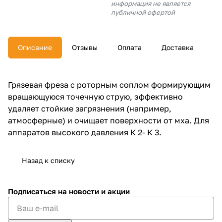
информация не является
об оплате Плайтом
публичной офертой
Описание
Отзывы
Оплата
Доставка
Остались вопросы?
25
8 800 302-02-51
Грязевая фреза с роторным соплом формирующим
plait.ru
раз в 2
вращающуюся точечную струю, эффективно
недели
удаляет стойкие загрязнения (например,
атмосферные) и очищает поверхности от мха. Для
аппаратов высокого давления К 2- К 3.
Назад к списку
Подписаться
на новости и акции