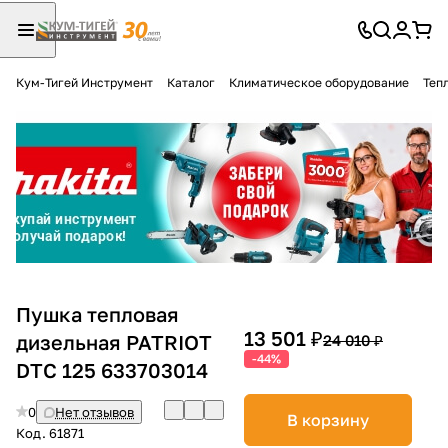
Кум-Тигей Инструмент
Каталог
Климатическое оборудование
Теп
Для клиентов всех банков
Разбейте
оплату
на части
без переплат
График платежей
Пушка тепловая
13 501 ₽
дизельная PATRIOT
24 010 ₽
-44%
DTC 125 633703014
Сегодня
25
%
0
Нет отзывов
В корзину
Код.
61871