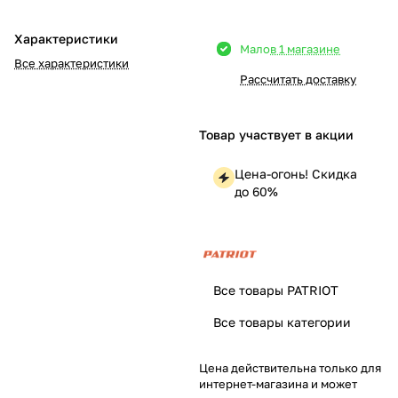
Добавляйте товары
Характеристики
Мало
в 1 магазине
в корзину
Все характеристики
Рассчитать доставку
Оплачивайте сегодня только
25
% картой любого банка
Товар участвует в акции
Цена-огонь! Скидка
Получайте товар
до 60%
выбранный способом
Оставшиеся
75
% будут
списываться
с вашей карты
Все товары PATRIOT
по
25
%
каждые 2 недели
Все товары категории
Цена действительна только для
интернет-магазина и может
Подробнее