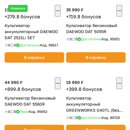
Новинки
13 990 ₽
35 990 ₽
+279.8 бонусов
+719.8 бонусов
Культиватор
Культиватор бензиновый
аккумуляторный DAEWOO
DAEWOO DAT 5055R
DAT 2521Li SET
0
0
Достаточно
Код.
95651
раз в 2 недели
0
0
Достаточно
Код.
99617
В корзину
В корзину
44 990 ₽
19 990 ₽
+899.8 бонусов
+399.8 бонусов
Культиватор бензиновый
Культиватор
DAEWOO DAT 5560R
аккумуляторный
GREENWORKS G40TL (без
0
0
Мало
Код.
95652
АКБ и ЗУ) 27087
0
0
Достаточно
Код.
89729
В корзину
В корзину