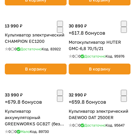
13 990 ₽
30 890 ₽
+617.8 бонусов
Культиватор электрический
CHAMPION EC1200
Мотокультиватор HUTER
GMC-6,8 70/5/21
0
0
Достаточно
Код.
83922
0
0
Достаточно
Код.
95976
В корзину
В корзину
33 990 ₽
32 990 ₽
+679.8 бонусов
+659.8 бонусов
Культиватор
Культиватор электрический
аккумуляторный
DAEWOO DAT 2500ER
GREENWORKS GC82T (без
0
0
Достаточно
Код.
95647
АКБ и ЗУ) 2801107
0
0
Мало
Код.
89730