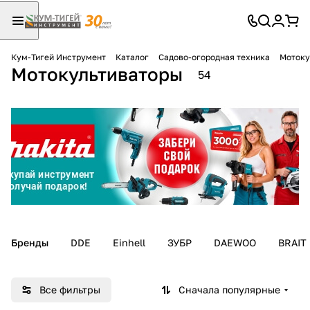
Кум-Тигей Инструмент
Каталог
Садово-огородная техника
Мотоку
Мотокультиваторы
Для клиентов всех банков
54
Разбейте
оплату
на части
без переплат
График платежей
Бренды
DDE
Einhell
ЗУБР
DAEWOO
BRAIT
Сегодня
25
%
Все фильтры
Сначала популярные