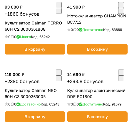
об оплате Плайтом
93 000 ₽
41 990 ₽
+1860 бонусов
Мотокультиватор CHAMPION
BC7712
Культиватор Caiman TERRO
60H C2 3000361808
0
0
Достаточно
Код.
83888
Остались вопросы?
0
0
Много
Код.
65242
25
8 800 302-02-51
В корзину
В корзину
plait.ru
раз в 2
недели
119 000 ₽
14 690 ₽
+2380 бонусов
+293.8 бонусов
Культиватор Caiman NEO
Культиватор электрический
60H C3 3000363005
DDE EC1800
0
0
Достаточно
Код.
65243
0
0
Достаточно
Код.
91579
В корзину
В корзину